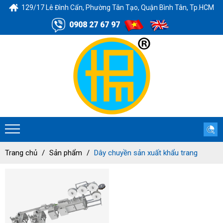
129/17 Lê Đình Cẩn, Phường Tân Tạo, Quận Bình Tân, Tp.HCM
0908 27 67 97
Trang chủ
Sản phẩm
Dây chuyền sản xuất khẩu trang