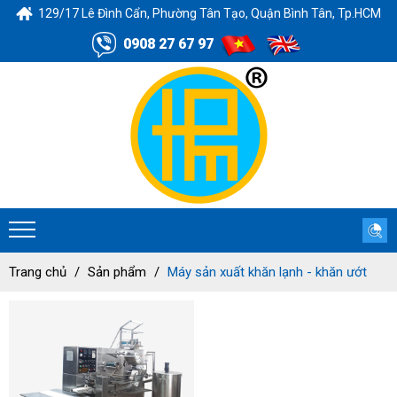
129/17 Lê Đình Cẩn, Phường Tân Tạo, Quận Bình Tân, Tp.HCM
0908 27 67 97
Trang chủ
Sản phẩm
Máy sản xuất khăn lạnh - khăn ướt