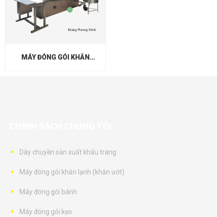
MÁY ĐÓNG GÓI KHĂN
LẠNH (KHĂN ƯỚT)
CHÍNH SÁCH CHÚNG TÔI
Dây chuyền sản xuất khẩu trang
Máy đóng gói khăn lạnh (khăn ướt)
Máy đóng gói bánh
Máy đóng gói kẹo