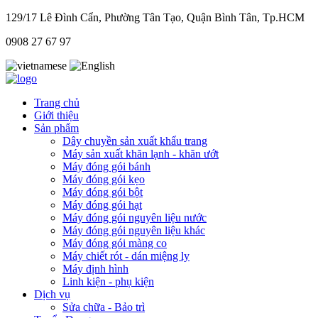
129/17 Lê Đình Cẩn, Phường Tân Tạo, Quận Bình Tân, Tp.HCM
0908 27 67 97
Trang chủ
Giới thiệu
Sản phẩm
Dây chuyền sản xuất khẩu trang
Máy sản xuất khăn lạnh - khăn ướt
Máy đóng gói bánh
Máy đóng gói kẹo
Máy đóng gói bột
Máy đóng gói hạt
Máy đóng gói nguyên liệu nước
Máy đóng gói nguyên liệu khác
Máy đóng gói màng co
Máy chiết rót - dán miệng ly
Máy định hình
Linh kiện - phụ kiện
Dịch vụ
Sửa chữa - Bảo trì