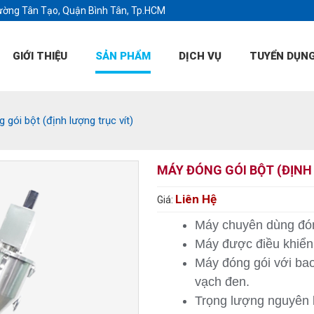
ường Tân Tạo, Quận Bình Tân, Tp.HCM
GIỚI THIỆU
SẢN PHẨM
DỊCH VỤ
TUYỂN DỤN
 gói bột (định lượng trục vít)
MÁY ĐÓNG GÓI BỘT (ĐỊNH
Liên Hệ
Giá:
Máy chuyên dùng đóng
Máy được điều khiển
Máy đóng gói với bao
vạch đen.
Trọng lượng nguyên l