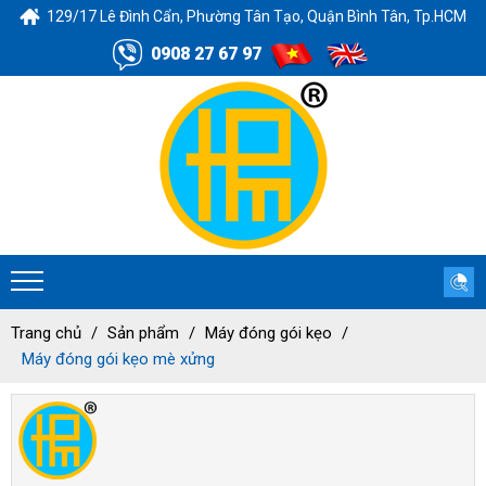
129/17 Lê Đình Cẩn, Phường Tân Tạo, Quận Bình Tân, Tp.HCM
0908 27 67 97
Trang chủ
Sản phẩm
Máy đóng gói kẹo
Máy đóng gói kẹo mè xửng