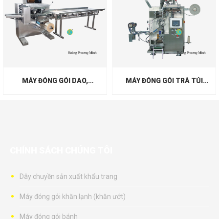
MÁY ĐÓNG GÓI DAO,
MÁY ĐÓNG GÓI TRÀ TÚI
MUỖNG, NĨA, KHĂN GIẤY,
LỌC CÓ TEM CHỈ BAO
TĂM
NGOÀI
CHÍNH SÁCH CHÚNG TÔI
Dây chuyền sản xuất khẩu trang
Máy đóng gói khăn lạnh (khăn ướt)
Máy đóng gói bánh