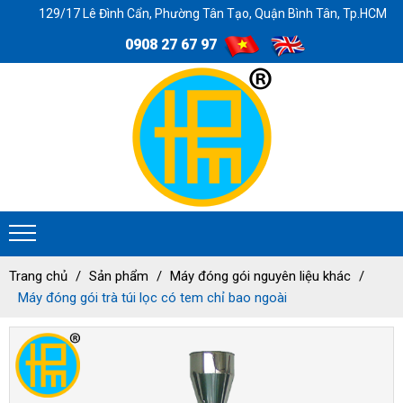
129/17 Lê Đình Cẩn, Phường Tân Tạo, Quận Bình Tân, Tp.HCM
0908 27 67 97
Trang chủ
Sản phẩm
Máy đóng gói nguyên liệu khác
Máy đóng gói trà túi lọc có tem chỉ bao ngoài