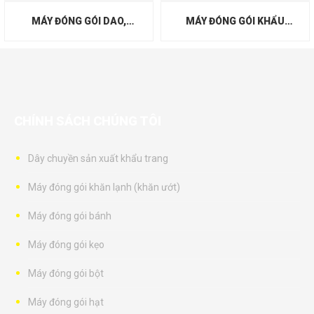
MÁY ĐÓNG GÓI DAO,
MÁY ĐÓNG GÓI KHẨU
MUỖNG, NĨA, KHĂN GIẤY,
TRANG (1, 5, 10 CÁI VÔ 1
TĂM
TÚI)
CHÍNH SÁCH CHÚNG TÔI
Dây chuyền sản xuất khẩu trang
Máy đóng gói khăn lạnh (khăn ướt)
Máy đóng gói bánh
Máy đóng gói kẹo
Máy đóng gói bột
Máy đóng gói hạt